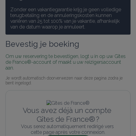
Zonder een vakantiegarantie krijg je geen volledige 
terugbetaling en de annuleringskosten kunnen 
variëren van 25 tot 100% van je vakantie, afhankelijk 
van de datum waarop je annuleert.
Bevestig je boeking
Om uw reservering te bevestigen, logt u in op uw Gîtes 
de France®-account of maakt u uw reizigersaccount 
aan.
Je wordt automatisch doorverwezen naar deze pagina zodra je 
bent ingelogd.
Vous avez déjà un compte 
Gîtes de France® ?
Vous serez automatiquement redirigé vers 
cette page après votre connexion.