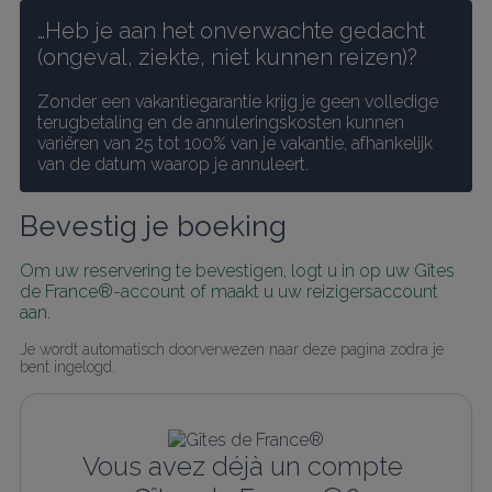
…Heb je aan het onverwachte gedacht 
(ongeval, ziekte, niet kunnen reizen)?
Zonder een vakantiegarantie krijg je geen volledige 
terugbetaling en de annuleringskosten kunnen 
variëren van 25 tot 100% van je vakantie, afhankelijk 
van de datum waarop je annuleert.
Bevestig je boeking
Om uw reservering te bevestigen, logt u in op uw Gîtes 
de France®-account of maakt u uw reizigersaccount 
aan.
Je wordt automatisch doorverwezen naar deze pagina zodra je 
bent ingelogd.
Vous avez déjà un compte 