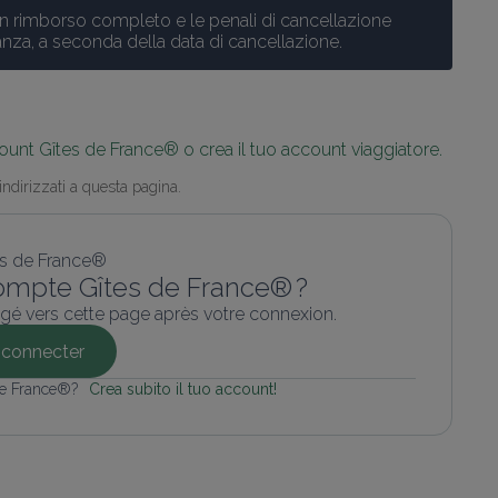
n rimborso completo e le penali di cancellazione 
anza, a seconda della data di cancellazione.
ount Gîtes de France® o crea il tuo account viaggiatore.
indirizzati a questa pagina.
ompte Gîtes de France® ?
gé vers cette page après votre connexion.
connecter
 de France®? 
Crea subito il tuo account!