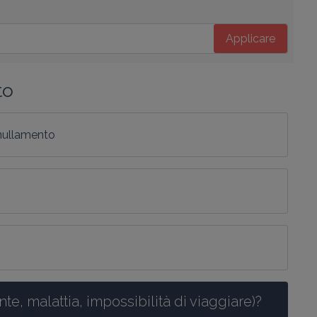
Applicare
to
nnullamento
te, malattia, impossibilità di viaggiare)?