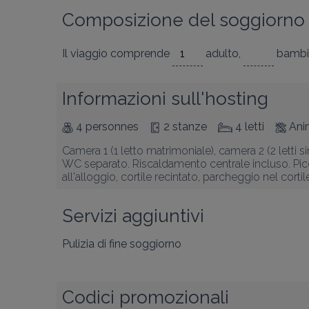
Composizione del soggiorno
Il viaggio comprende
adulto
,
bambi
Informazioni sull'hosting
4 personnes
2 stanze
4 letti
Anim
Camera 1 (1 letto matrimoniale), camera 2 (2 letti s
WC separato. Riscaldamento centrale incluso. Picc
all'alloggio, cortile recintato, parcheggio nel corti
Servizi aggiuntivi
Pulizia di fine soggiorno
Codici promozionali