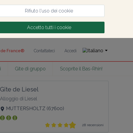
Rifiuto l'uso dei cookie
Accetto tutti i cookie
s de France®
Contattateci
Accedi
i
Gite di gruppo
Scoprite il Bas-Rhin!
Gîte de Liesel
Alloggio di Liesel
MUTTERSHOLTZ
(
67600
)
28 recensioni