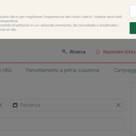
nostro sito e per migliorare l'esperienza dei nostri utenti. I cookie sono dati 
ispositivo.

ossibile disattivarli in un secondo momento. Se cancellate o disattivate i 
so al sito.
Ricerca
Rejoindre Gîte
 città
Pernottamento e prima colazione
Campegg