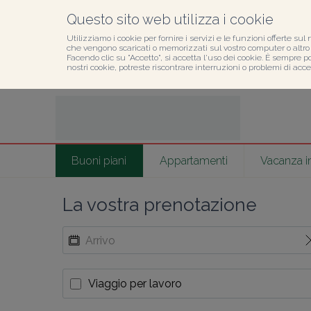
Questo sito web utilizza i cookie
Utilizziamo i cookie per fornire i servizi e le funzioni offerte sul 
che vengono scaricati o memorizzati sul vostro computer o altro d
Facendo clic su "Accetto", si accetta l'uso dei cookie. È sempre p
nostri cookie, potreste riscontrare interruzioni o problemi di acces
Buoni piani
Appartamenti
Vacanza in
La vostra prenotazione
Viaggio per lavoro