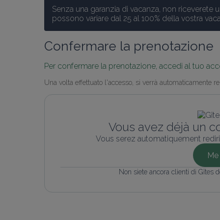
Senza una garanzia di vacanza, non riceverete u
possono variare dal 25 al 100% della vostra vac
Confermare la prenotazione
Per confermare la prenotazione, accedi al tuo acc
Una volta effettuato l'accesso, si verrà automaticamente re
Vous avez déjà un c
Vous serez automatiquement rediri
Me 
Non siete ancora clienti di Gîtes