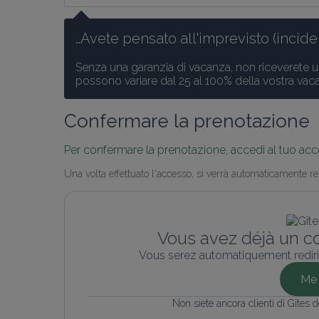
…Avete pensato all'imprevisto (inciden
Senza una garanzia di vacanza, non riceverete u
possono variare dal 25 al 100% della vostra vac
Confermare la prenotazione
Per confermare la prenotazione, accedi al tuo acc
Una volta effettuato l'accesso, si verrà automaticamente re
Vous avez déjà un c
Vous serez automatiquement rediri
Me 
Non siete ancora clienti di Gîtes