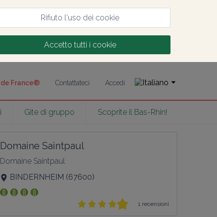
Rifiuto l'uso dei cookie
Accetto tutti i cookie
s de France®
Contattateci
Accedi
i
Gite di gruppo
Scoprite il Bas-Rhin!
Domaine Saintpaul
Domaine Saintpaul
BINDERNHEIM
(
67600
)
1 recensioni