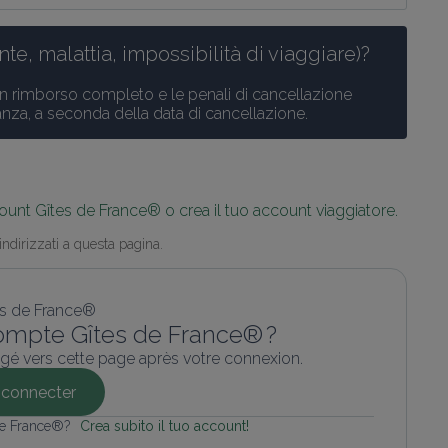
te, malattia, impossibilità di viaggiare)?
n rimborso completo e le penali di cancellazione 
anza, a seconda della data di cancellazione.
ount Gîtes de France® o crea il tuo account viaggiatore.
indirizzati a questa pagina.
ompte Gîtes de France® ?
gé vers cette page après votre connexion.
connecter
 de France®? 
Crea subito il tuo account!