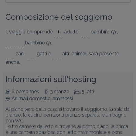
Composizione del soggiorno
Il viaggio comprende
adulto
,
bambini
,
bambino
.
cani
,
gatti
e
altri animali
sarà presente
anche.
Informazioni sull'hosting
6 personnes
3 stanze
5 letti
Animali domestici ammessi
Al piano terra della casa si trovano il soggiorno, la sala da 
pranzo, la cucina con zona pranzo separata e un bagno 
con WC.

Le tre camere da letto si trovano al primo piano: la prima 
è una camera spaziosa con letto matrimoniale e zona 