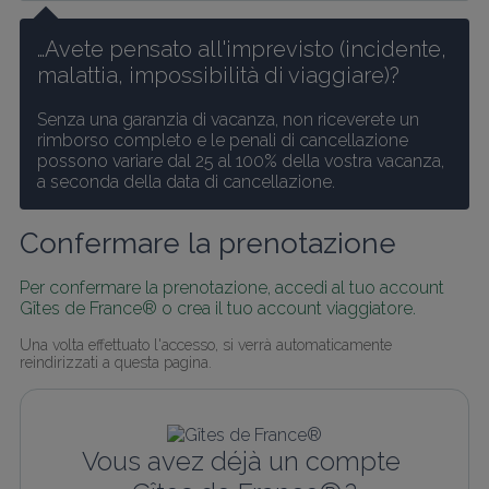
…Avete pensato all'imprevisto (incidente, 
malattia, impossibilità di viaggiare)?
Senza una garanzia di vacanza, non riceverete un 
rimborso completo e le penali di cancellazione 
possono variare dal 25 al 100% della vostra vacanza, 
a seconda della data di cancellazione.
Confermare la prenotazione
Per confermare la prenotazione, accedi al tuo account 
Gîtes de France® o crea il tuo account viaggiatore.
Una volta effettuato l'accesso, si verrà automaticamente 
reindirizzati a questa pagina.
Vous avez déjà un compte 