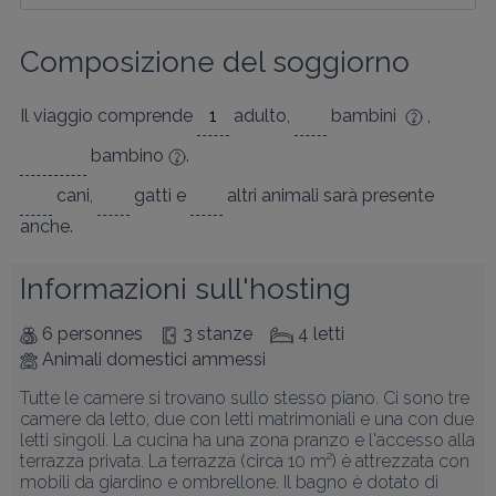
Composizione del soggiorno
Il viaggio comprende
adulto
,
bambini
,
bambino
.
cani
,
gatti
e
altri animali
sarà presente
anche.
Informazioni sull'hosting
6 personnes
3 stanze
4 letti
Animali domestici ammessi
Tutte le camere si trovano sullo stesso piano. Ci sono tre 
camere da letto, due con letti matrimoniali e una con due 
letti singoli. La cucina ha una zona pranzo e l'accesso alla 
terrazza privata. La terrazza (circa 10 m²) è attrezzata con 
mobili da giardino e ombrellone. Il bagno è dotato di 