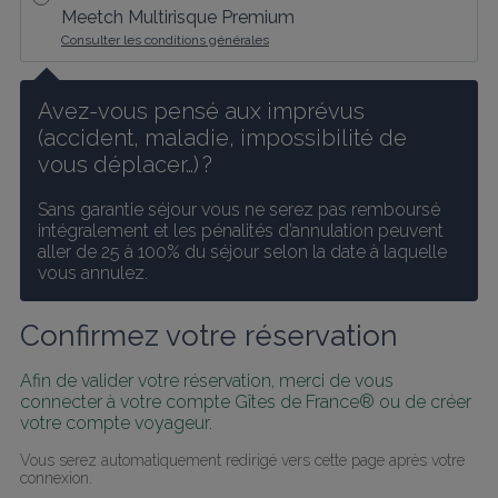
Meetch Multirisque Premium
Consulter les conditions générales
Avez-vous pensé aux imprévus 
(accident, maladie, impossibilité de 
vous déplacer…) ?
Sans garantie séjour vous ne serez pas remboursé 
intégralement et les pénalités d’annulation peuvent 
aller de 25 à 100% du séjour selon la date à laquelle 
vous annulez.
Confirmez votre réservation
Afin de valider votre réservation, merci de vous 
connecter à votre compte Gîtes de France® ou de créer 
votre compte voyageur.
Vous serez automatiquement redirigé vers cette page après votre 
connexion.