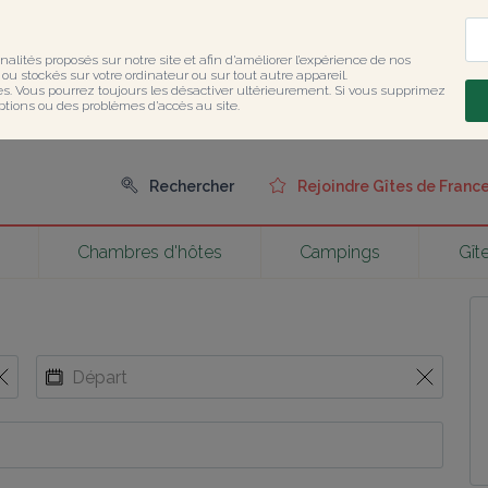
nalités proposés sur notre site et afin d’améliorer l’expérience de nos 
u stockés sur votre ordinateur ou sur tout autre appareil.

ies. Vous pourrez toujours les désactiver ultérieurement. Si vous supprimez 
ptions ou des problèmes d’accès au site.
Rechercher
Rejoindre Gîtes de Fran
Chambres d'hôtes
Campings
Gît