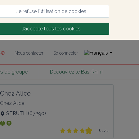
Je refuse l’utilisation de cookies
J’accepte tous les cookies
ce®
Nous contacter
Se connecter
es de groupe
Découvrez le Bas-Rhin !
Chez Alice
Chez Alice
STRUTH
(
67290
)
8 avis