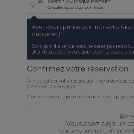
Meetch Multirisque Premium
Consulter les conditions générales
Avez-vous pensé aux imprévus (accid
déplacer…) ?
Sans garantie séjour vous ne serez pas rembours
aller de 25 à 100% du séjour selon la date à laq
Confirmez votre réservation
Afin de valider votre réservation, merci de vous 
votre compte voyageur.
Vous serez automatiquement redirigé vers cette page aprè
Vous avez déjà un c
Vous serez automatiquement rediri