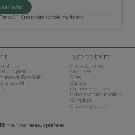
connecter
 France® ? 
Créez votre compte maintenant !
rir
Type de biens
hématique
Gîtes à la ferme
nations phares
City break
munes du Bas-Rhin
Gîtes
 le Bas-Rhin !
Chalets
ns
Chambres d'hôtes
Hébergements insolites
Campings
Gîtes de groupe
hin sur vos réseaux préférés