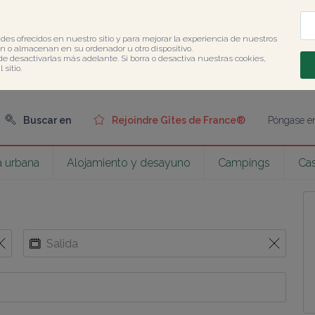
des ofrecidos en nuestro sitio y para mejorar la experiencia de nuestros 
 o almacenan en su ordenador u otro dispositivo.

de desactivarlas más adelante. Si borra o desactiva nuestras cookies, 
sitio.
Buscar en
Rejoindre Gîtes de France®
Póngase en
 urbana
Alojamiento y desayuno
Campings
Cas