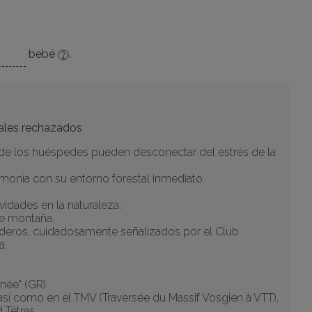
bebé
.
ales rechazados
nde los huéspedes pueden desconectar del estrés de la 
rmonía con su entorno forestal inmediato.

vidades en la naturaleza:

e montaña.

deros, cuidadosamente señalizados por el Club 
.

née" (GR)

sí como en el TMV (Traversée du Massif Vosgien à VTT), 
Tétras.
