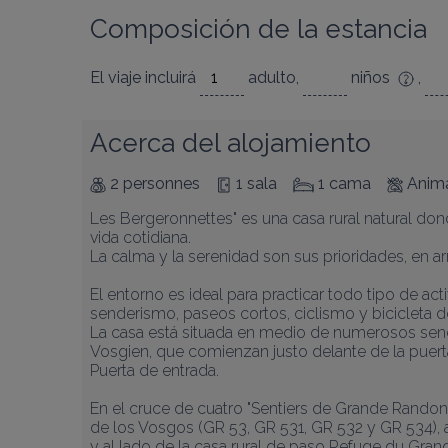
Composición de la estancia
El viaje incluirá
adulto
,
niños
,
Acerca del alojamiento
2 personnes
1 sala
1 cama
Anim
Les Bergeronnettes" es una casa rural natural do
vida cotidiana.

La calma y la serenidad son sus prioridades, en a
El entorno es ideal para practicar todo tipo de acti
senderismo, paseos cortos, ciclismo y bicicleta d
La casa está situada en medio de numerosos sen
Vosgien, que comienzan justo delante de la puerta
Puerta de entrada.

En el cruce de cuatro "Sentiers de Grande Randon
de los Vosgos (GR 53, GR 531, GR 532 y GR 534), a
y al lado de la casa rural de paso Refuge du Grand 