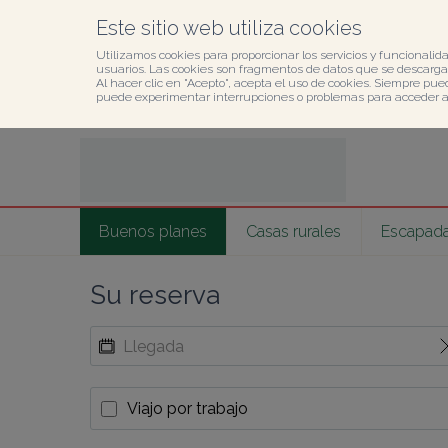
Este sitio web utiliza cookies
Utilizamos cookies para proporcionar los servicios y funcionalida
usuarios. Las cookies son fragmentos de datos que se descargan
Al hacer clic en "Acepto", acepta el uso de cookies. Siempre pue
puede experimentar interrupciones o problemas para acceder al 
Buenos planes
Casas rurales
Escapada
Su reserva
Viajo por trabajo