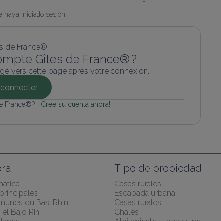
 haya iniciado sesión.
ompte Gîtes de France® ?
gé vers cette page après votre connexion.
connecter
de France®? 
¡Cree su cuenta ahora!
ra
Tipo de propiedad
mática
Casas rurales
principales
Escapada urbana
munes du Bas-Rhin
Casas rurales
el Bajo Rin
Chalés