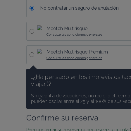
No contratar un seguro de anulación
Meetch Multirisque
Consulte las condiciones generales
Meetch Multirisque Premium
Consulte las condiciones generales
…¿Ha pensado en los imprevistos (ac
viajar )? 
Sin garantía de vacaciones, no recibirá el reemb
pueden oscilar entre el 25 y el 100% de sus va
Confirme su reserva
Para confirmar su reserva, conéctese a su cuenta 