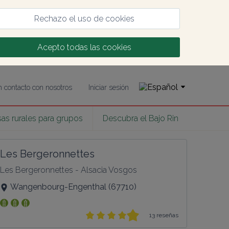
Rechazo el uso de cookies
Acepto todas las cookies
 contacto con nosotros
Iniciar sesión
as rurales para grupos
Descubra el Bajo Rin
Les Bergeronnettes
Les Bergeronnettes - Alsacia Vosgos
Wangenbourg-Engenthal
(
67710
)
13 reseñas