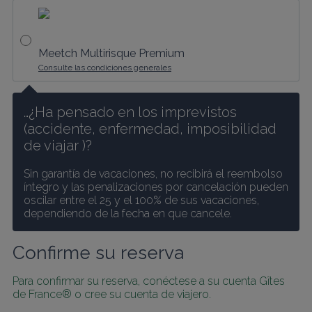
Meetch Multirisque Premium
Consulte las condiciones generales
…¿Ha pensado en los imprevistos 
(accidente, enfermedad, imposibilidad 
de viajar )? 
Sin garantía de vacaciones, no recibirá el reembolso 
íntegro y las penalizaciones por cancelación pueden 
oscilar entre el 25 y el 100% de sus vacaciones, 
dependiendo de la fecha en que cancele.
Confirme su reserva
Para confirmar su reserva, conéctese a su cuenta Gîtes 
de France® o cree su cuenta de viajero.