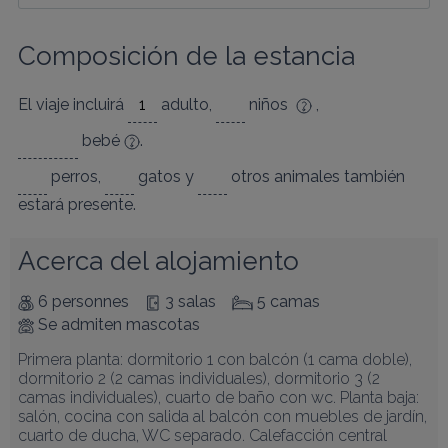
Composición de la estancia
El viaje incluirá
adulto
,
niños
,
bebé
.
perros
,
gatos
y
otros animales
también
estará presente.
Acerca del alojamiento
6 personnes
3 salas
5 camas
Se admiten mascotas
Primera planta: dormitorio 1 con balcón (1 cama doble), 
dormitorio 2 (2 camas individuales), dormitorio 3 (2 
camas individuales), cuarto de baño con wc. Planta baja: 
salón, cocina con salida al balcón con muebles de jardín, 
cuarto de ducha, WC separado. Calefacción central 