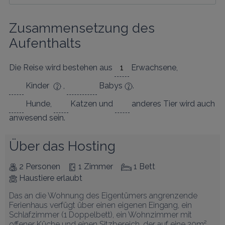
Zusammensetzung des 
Aufenthalts
Die Reise wird bestehen aus
Erwachsene
,
Kinder
,
Babys
.
Hunde
,
Katzen
und
anderes Tier
wird auch
anwesend sein.
Über das Hosting
2 Personen
1 Zimmer
1 Bett
Haustiere erlaubt
Das an die Wohnung des Eigentümers angrenzende 
Ferienhaus verfügt über einen eigenen Eingang, ein 
Schlafzimmer (1 Doppelbett), ein Wohnzimmer mit 
offener Küche und einen Sitzbereich, der auf eine 20m² 